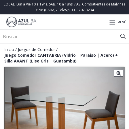
LOCAL: Lun a Vie 10 a 19hs. SAB. 10 a 18hs. / Av. Combatientes de Malvinas
3156 (CABA) / Tel/Wp: 11-3702-3234
MENÚ
Inicio
/
Juegos de Comedor
/
Juego Comedor CANTABRIA (Vidrio | Paraiso | Acero) +
SIlla AVANT (Liso Gris | Guatambu)