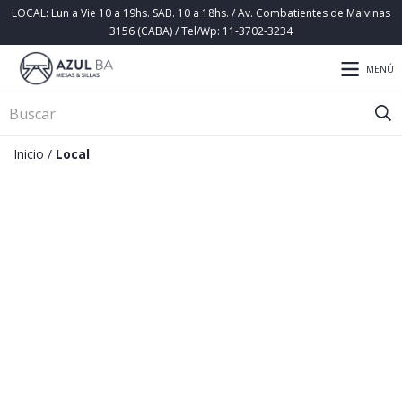
LOCAL: Lun a Vie 10 a 19hs. SAB. 10 a 18hs. / Av. Combatientes de Malvinas
3156 (CABA) / Tel/Wp: 11-3702-3234
MENÚ
Inicio
/
Local