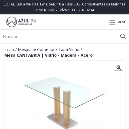
LOCAL: Lun a Vie 10 a 19hs. SAB. 10 a 18hs. / Av. Combatientes de Malvinas
3156 (CABA) / Tel/Wp: 11-3702-3234
MENÚ
Inicio
/
Mesas de Comedor
/
Tapa Vidrio
/
Mesa CANTABRIA | Vidrio - Madera - Acero