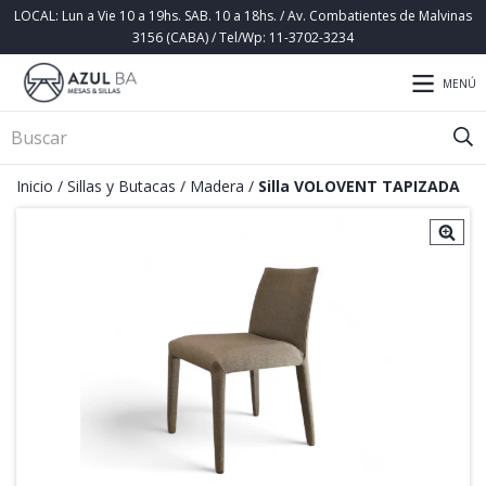
LOCAL: Lun a Vie 10 a 19hs. SAB. 10 a 18hs. / Av. Combatientes de Malvinas
3156 (CABA) / Tel/Wp: 11-3702-3234
MENÚ
Inicio
/
Sillas y Butacas
/
Madera
/
Silla VOLOVENT TAPIZADA