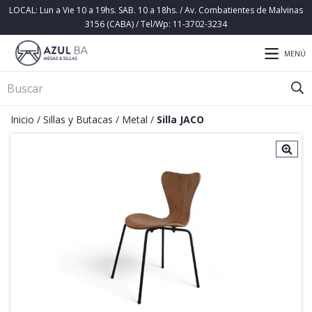
LOCAL: Lun a Vie 10 a 19hs. SAB. 10 a 18hs. / Av. Combatientes de Malvinas
3156 (CABA) / Tel/Wp: 11-3702-3234
MENÚ
Inicio
/
Sillas y Butacas
/
Metal
/
Silla JACO