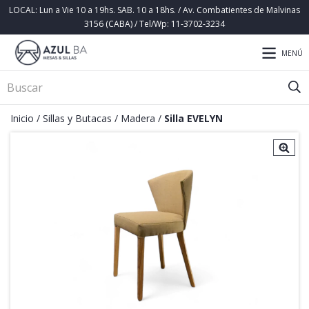
LOCAL: Lun a Vie 10 a 19hs. SAB. 10 a 18hs. / Av. Combatientes de Malvinas
3156 (CABA) / Tel/Wp: 11-3702-3234
MENÚ
Inicio
/
Sillas y Butacas
/
Madera
/
Silla EVELYN