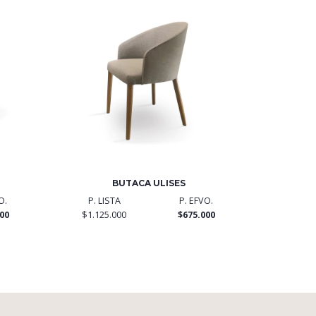
BUTACA ULISES
O.
P. LISTA
P. EFVO.
00
$1.125.000
$675.000