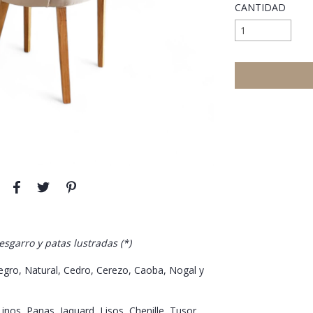
CANTIDAD
sgarro y patas lustradas (*)
Negro, Natural, Cedro, Cerezo, Caoba, Nogal y
inos, Panas, Jaquard, Lisos, Chenille, Tusor,