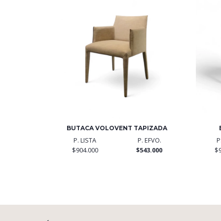
BUTACA VOLOVENT TAPIZADA
P. LISTA
P. EFVO.
P
$904.000
$543.000
$