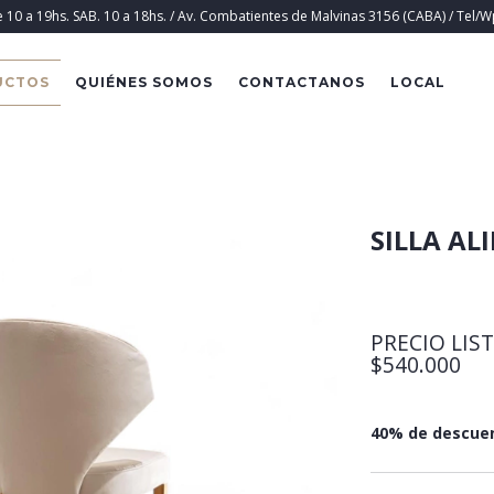
e 10 a 19hs. SAB. 10 a 18hs. / Av. Combatientes de Malvinas 3156 (CABA) / Tel/
UCTOS
QUIÉNES SOMOS
CONTACTANOS
LOCAL
SILLA AL
PRECIO LIS
$540.000
40% de descue