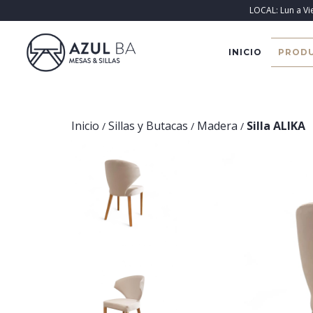
LOCAL: Lun a Vi
INICIO
PROD
Inicio
Sillas y Butacas
Madera
Silla ALIKA
/
/
/