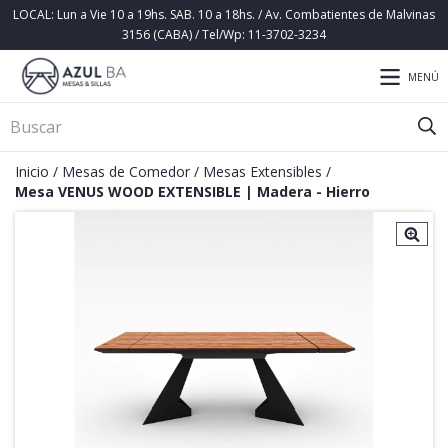
LOCAL: Lun a Vie 10 a 19hs. SAB. 10 a 18hs. / Av. Combatientes de Malvinas
3156 (CABA) / Tel/Wp: 11-3702-3234
MENÚ
Inicio
/
Mesas de Comedor
/
Mesas Extensibles
/
Mesa VENUS WOOD EXTENSIBLE | Madera - Hierro