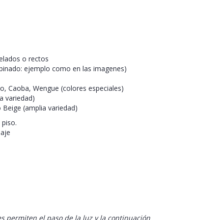
lados o rectos
binado: ejemplo como en las imagenes)
zo, Caoba, Wengue (colores especiales)
a variedad)
 Beige (amplia variedad)
 piso.
laje
 permiten el paso de la luz y la continuación