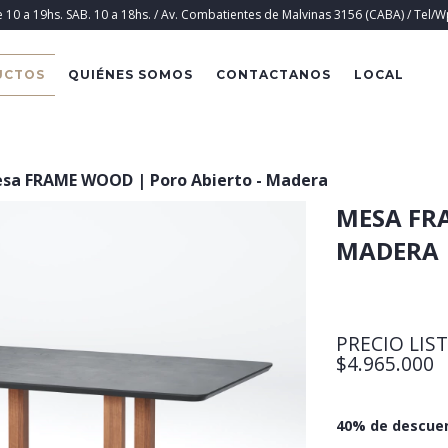
e 10 a 19hs. SAB. 10 a 18hs. / Av. Combatientes de Malvinas 3156 (CABA) / Tel/
UCTOS
QUIÉNES SOMOS
CONTACTANOS
LOCAL
sa FRAME WOOD | Poro Abierto - Madera
MESA FR
MADERA
PRECIO LIS
$4.965.000
40% de descue