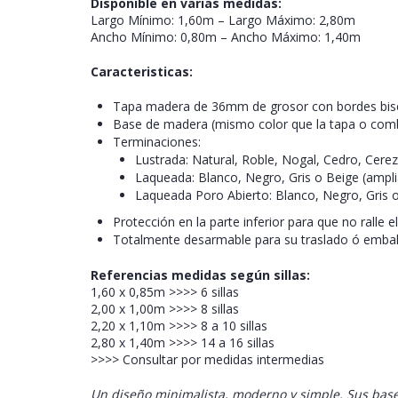
Disponible en varias medidas:
Largo Mínimo: 1,60m – Largo Máximo: 2,80m
Ancho Mínimo: 0,80m – Ancho Máximo: 1,40m
Caracteristicas:
Tapa madera de 36mm de grosor con bordes bise
Base de madera (mismo color que la tapa o com
Terminaciones:
Lustrada: Natural, Roble, Nogal, Cedro, Cere
Laqueada: Blanco, Negro, Gris o Beige (ampli
Laqueada Poro Abierto: Blanco, Negro, Gris o
Protección en la parte inferior para que no ralle el
Totalmente desarmable para su traslado ó emba
Referencias medidas según sillas:
1,60 x 0,85m >>>> 6 sillas
2,00 x 1,00m >>>> 8 sillas
2,20 x 1,10m >>>> 8 a 10 sillas
2,80 x 1,40m >>>> 14 a 16 sillas
>>>> Consultar por medidas intermedias
Un diseño minimalista, moderno y simple. Sus bases