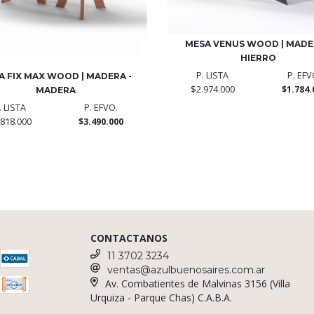
MESA VENUS WOOD | MADE
HIERRO
P. LISTA
P. EFV
A FIX MAX WOOD | MADERA -
$2.974.000
$1.784.
MADERA
. LISTA
P. EFVO.
.818.000
$3.490.000
CONTACTANOS
11 3702 3234
ventas@azulbuenosaires.com.ar
Av. Combatientes de Malvinas 3156 (Villa
Urquiza - Parque Chas) C.A.B.A.