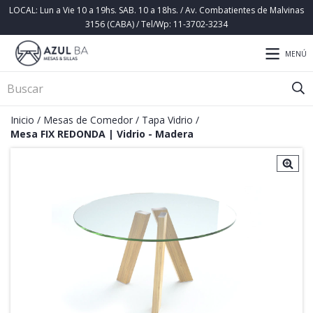
LOCAL: Lun a Vie 10 a 19hs. SAB. 10 a 18hs. / Av. Combatientes de Malvinas
3156 (CABA) / Tel/Wp: 11-3702-3234
MENÚ
Inicio
/
Mesas de Comedor
/
Tapa Vidrio
/
Mesa FIX REDONDA | Vidrio - Madera